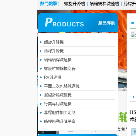
熱門點擊：
螺旋升降機
|
蝸輪蝸桿減速機
|
絲桿
產品導航
螺旋升降機
絲桿升降機
蝸輪蝸桿減速機
螺旋錐齒輪換向器
RV減速機
平面二次包絡減速機
擺線針輪減速機
行業專用減速機
H
非標配件加工定制
構
絲桿聯動升降平臺