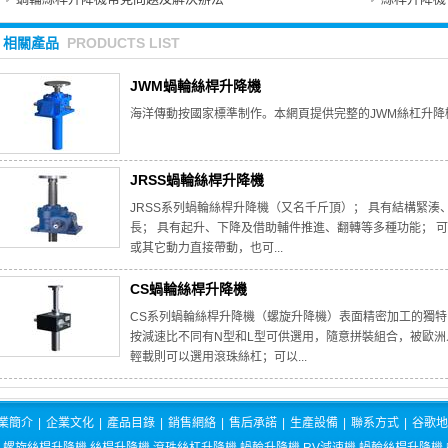
相關產品
PRODUCTS LIST
JWM蝸輪絲桿升降機
海洋傳動按國家標準制作。本網頁提供完整的JWM絲杠升
JRSS蝸輪絲桿升降機
JRSS系列蝸輪絲桿升降機（又名千斤頂）； 具有結構緊湊
長； 具有起升、下降及借助輔件推進、翻轉等多種功能； 
或其它動力直接帶動，也可...
CS蝸輪絲桿升降機
CS系列蝸輪絲桿升降機（螺旋升降機）表面精密加工的獨
按減速比不同有N型和L型可供選用，隨意拼裝組合，被歐洲
輕載則可以選用滾珠絲杠；可以...
業簡介
|
企業文化
|
產品目錄
|
銷售網絡
|
售后承諾
|
生產設備
|
聯系方式
|
谷歌地