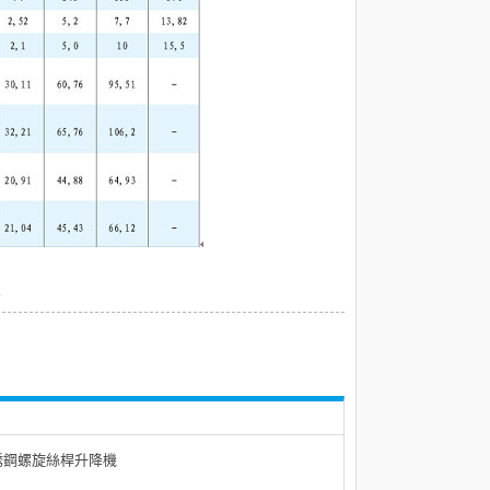
容
銹鋼螺旋絲桿升降機