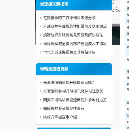
減速機采購指南
電動推桿的工作原理及等級分類
滾珠絲桿升降機的性能優勢及應用領域
蝸輪絲桿升降機常見問題及解決辦法
蝸輪蝸桿減速機內部結構組成及工作原
理分析
常見的減速機種類及其特點介紹
蝸輪減速機資訊
是海洋傳動絲桿升降機廠家嗎？
12套滾珠絲桿升降機已發往浙江嘉興
圓弧齒蝸輪蝸桿減速機提升承載能力方
法
蝸輪蝸桿減速機發往黃石
絲桿升降機載重介紹