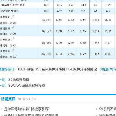
覽更多關于
HSE升降機
HSE系列絲桿升降機
HSE絲桿升降機廠家
的相關內
一頁：
SJ絲桿升降機
一頁：
YWJ/WJ蝸輪絲桿升降機
相關資訊
NEWS LIST
是海洋傳動絲桿升降機廠家嗎？
KV系列不
蝸輪絲桿升降機常見問題及解決辦法
絲桿升降機