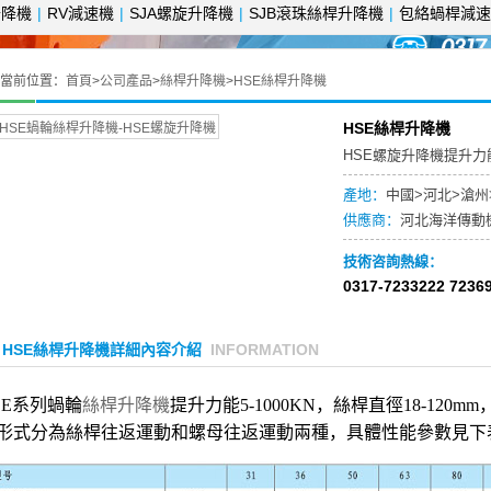
升降機
|
RV減速機
|
SJA螺旋升降機
|
SJB滾珠絲桿升降機
|
包絡蝸桿減速
當前位置：
首頁
>
公司產品
>
絲桿升降機
>
HSE絲桿升降機
HSE絲桿升降機
HSE螺旋升降機提升力能5
產地：
中國>河北>滄州
供應商：
河北海洋傳動
技術咨詢熱線：
0317-7233222 723
HSE絲桿升降機詳細內容介紹
INFORMATION
SE系列蝸輪
絲桿升降機
提升力能5-1000KN，絲桿直徑18-120mm
形式分為絲桿往返運動和螺母往返運動兩種，具體性能參數見下