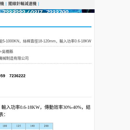
機
|
擺線針輪減速機
|
-1000KN，絲桿直徑18-120mm，輸入功率0.6-18KW
>吳橋縣
機械制造有限公司
6959 7236222
，輸入功率0.6-18KW，傳動效率30%-40%，結
表：