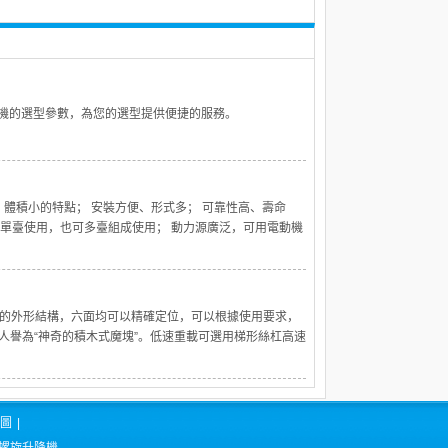
降機的選型參數，為您的選型提供便捷的服務。
、體積小的特點； 安裝方便、形式多； 可靠性高、壽命
可單臺使用，也可多臺組成使用； 動力源廣泛，可用電動機
特的外形結構，六面均可以精確定位，可以根據使用要求，
人譽為“神奇的積木式魔塊”。低速重載可選用梯形絲杠高速
圖
|