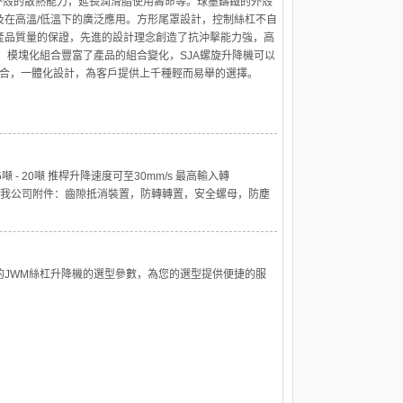
外殼的散熱能力，延長潤滑脂使用壽命等。球墨鑄鐵的外殼
及在高溫/低溫下的廣泛應用。方形尾罩設計，控制絲杠不自
產品質量的保證，先進的設計理念創造了抗沖擊能力強，高
 模塊化組合豐富了產品的組合變化，SJA螺旋升降機可以
組合，一體化設計，為客戶提供上千種輕而易舉的選擇。
- 20噸 推桿升降速度可至30mm/s 最高輸入轉
數咨詢我公司附件：齒隙抵消裝置，防轉轉置，安全螺母，防塵
的JWM絲杠升降機的選型參數，為您的選型提供便捷的服