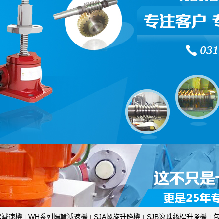
桿減速機
WH系列蝸輪減速機
SJA螺旋升降機
SJB滾珠絲桿升降機
|
|
|
|