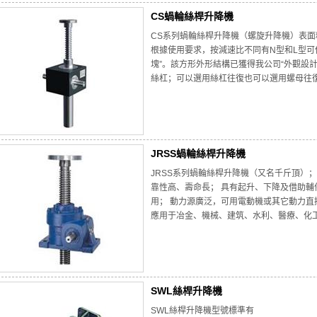
CS蝸輪絲桿升降機
CS系列蝸輪絲桿升降機（螺旋升降機）表
根據使用要求，按減速比不同有N型和L型可
塊”。該方形外形結構已獲得我公司“外觀設
絲杠；可以選用絲杠往復也可以選用螺母往
JRSS蝸輪絲桿升降機
JRSS系列蝸輪絲桿升降機（又名千斤頂）；
靠性高、壽命長； 具有起升、下降及借助輔
用； 動力源廣泛，可用電動機或其它動力直
應用于冶金、機械、建筑、水利、醫療、化
SWL絲桿升降機
SWL絲桿升降機型號標準有