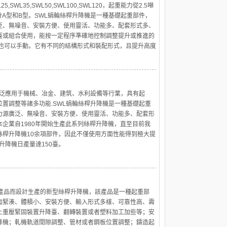
WL25,SWL35,SWL50,SWL100,SWL120，起重能力從2.5噸
分A型和B型。SWL蝸輪絲桿升降機是一種基礎起重部件，
泛、無噪音、安裝方便、使用靈活、功能多、配套形式多、
臺或組合使用，能按一定程序準確地控制調整提升或推進的
，也可以手動。它有不同的結構形式和裝配形式，且提升高度
廣泛應用于機械、冶金、建筑、水利設備等行業，具有起
置調整等諸多功能.SWL蝸輪絲桿升降機是一種基礎起重
力源廣泛、無噪音、安裝方便、使用靈活、功能多、配套形
企業自1980年開始生產此系列絲桿升降機，直至目前我
絲桿升降機10余項部件，因此不僅使用方面性能得到極大提
升降機日產量達150臺。
的產品而設計生產的新型絲桿升降機，該產品是一種起重部
加緊湊、體積小、安裝方便、輸入形式多樣、可靠性高、壽
上重壓緊固裝置升降臺、翻轉裝置或者塑料加工加些等；安
降機；軋機軌道間隙調整、管材或者鋼板位置調整；鑄造起