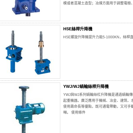
模或者混凝土造型；冶煉方面用于調整電極
HSE絲桿升降機
HSE螺旋升降機提升力能5-1000KN，絲桿直徑
YWJ/WJ蝸輪絲桿升降機
YWJ與WJ系列蝸輪絲杠升降機是通過蝸輪
起重機器。廣泛應用于機械、冶金、建筑、
使用壽命長等優點，既可通電帶動，又可手動
噸。 使用條件