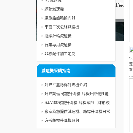
RV減速機
蝸輪減速機
螺旋錐齒輪換向器
平面二次包絡減速機
擺線針輪減速機
行業專用減速機
非標配件加工定制
S
速
罩
減速機采購指南
升降平臺絲桿升降機介紹
升降設備 螺旋升降機 絲桿升降機性能
SJA100螺旋升降機-絲桿頭部（球形鉸
鏈）/NMRV50減速機組合機
廠家為您提供減速機、絲桿升降機日常
使用電機的維護與注意事項及保護措施
方形絲桿升降機參數