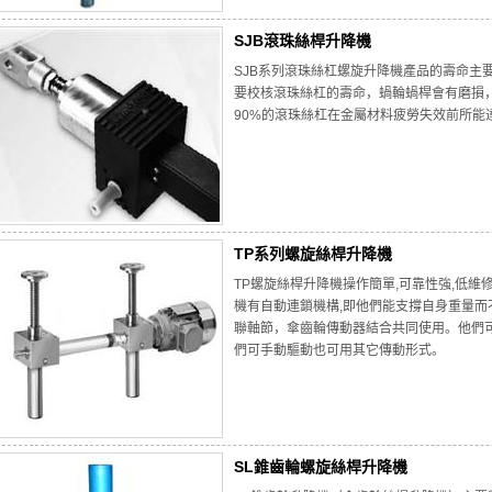
SJB滾珠絲桿升降機
SJB系列滾珠絲杠螺旋升降機產品的壽命主
要校核滾珠絲杠的壽命，蝸輪蝸桿會有磨損，
90%的滾珠絲杠在金屬材料疲勞失效前所能
TP系列螺旋絲桿升降機
TP螺旋絲桿升降機操作簡單,可靠性強,低維
機有自動連鎖機構,即他們能支撐自身重量而
聯軸節，傘齒輪傳動器結合共同使用。他們
們可手動驅動也可用其它傳動形式。
SL錐齒輪螺旋絲桿升降機