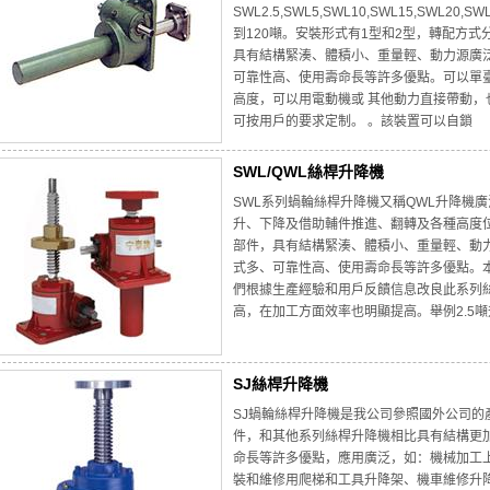
SWL2.5,SWL5,SWL10,SWL15,SWL20,S
到120噸。安裝形式有1型和2型，轉配方式
具有結構緊湊、體積小、重量輕、動力源廣
可靠性高、使用壽命長等許多優點。可以單
高度，可以用電動機或 其他動力直接帶動
可按用戶的要求定制。 。該裝置可以自鎖
SWL/QWL絲桿升降機
SWL系列蝸輪絲桿升降機又稱QWL升降機
升、下降及借助輔件推進、翻轉及各種高度位
部件，具有結構緊湊、體積小、重量輕、動
式多、可靠性高、使用壽命長等許多優點。本
們根據生產經驗和用戶反饋信息改良此系列
高，在加工方面效率也明顯提高。舉例2.5噸
SJ絲桿升降機
SJ蝸輪絲桿升降機是我公司參照國外公司
件，和其他系列絲桿升降機相比具有結構更
命長等許多優點，應用廣泛，如：機械加工
裝和維修用爬梯和工具升降架、機車維修升