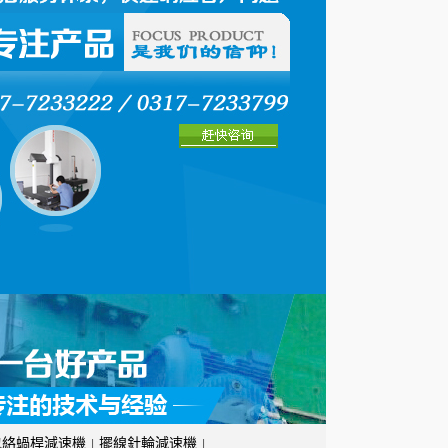
包絡蝸桿減速機
擺線針輪減速機
|
|