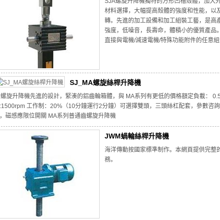
SJA螺旋升降機獨特的方形凹槽殼體，加大
材料選擇，大幅提高殼體的強度和性能，以
轉。先進的加工設備和加工組裝工藝，是高
強度，低噪音，長壽命，體積小的優質產品。
直接與電機/減速電機/特殊功能附件的任意
SJ_MA螺旋絲桿升降機
J螺旋升降機先進的設計，緊湊的鋁齒輪箱體，與 MA系列有更低的價格額定負載： 0.5噸 
:1500rpm 工作制：20%（10分鐘運行2分鐘）可選擇雙頭，三頭絲杠配套，參
，磁感應限位開關 MA系列普通齒螺旋升降機
JWM蝸輪絲桿升降機
海洋傳動按國家標準制作。本網頁提供完整
務。