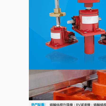
熱門點擊：
蝸輪絲桿升降機
RV減速機
蝸輪蝸
|
|