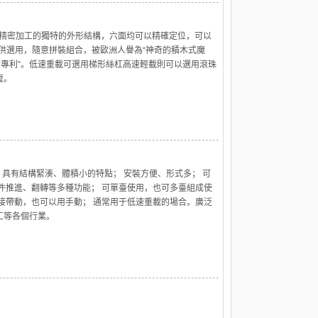
面精密加工的獨特的外形結構，六面均可以精確定位，可以
供選用，隨意拼裝組合，被歐洲人譽為“神奇的積木式魔
計專利”。低速重載可選用梯形絲杠高速輕載則可以選用滾珠
復。
 具有結構緊湊、體積小的特點； 安裝方便、形式多； 可
件推進、翻轉等多種功能； 可單臺使用，也可多臺組成使
接帶動，也可以用手動； 通常用于低速重載的場合。廣泛
工等各個行業。