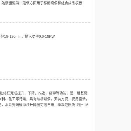
、熱液體澆鑄；建筑方面用于移動設備和組合成品模板；
18-120mm，輸入功率0.6-18KW
傳動絲杠完成提升，下降，推進，翻轉等功能，是一種基礎
水利、化工等行業，具有結構緊湊，安裝方便，使用靈活，
，本系列蝸輪絲杠升降機可這自鎖，承載范圍為1噸～16