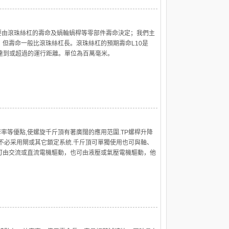
要由滾珠絲杠的壽命及蝸輪蝸桿等零部件壽命決定；我們主
但壽命一般比滾珠絲杠長。滾珠絲杠的預期壽命L10是
達到或超過的運行距離。單位為百萬毫米。
修率等優點,使螺旋千斤頂有著廣闊的應用范圍.TP螺桿升降
不必采用閘或其它鎖定系統.千斤頂可單獨使用也可與軸、
可由交流或直流電機驅動，也可由液壓或氣壓電機驅動，他