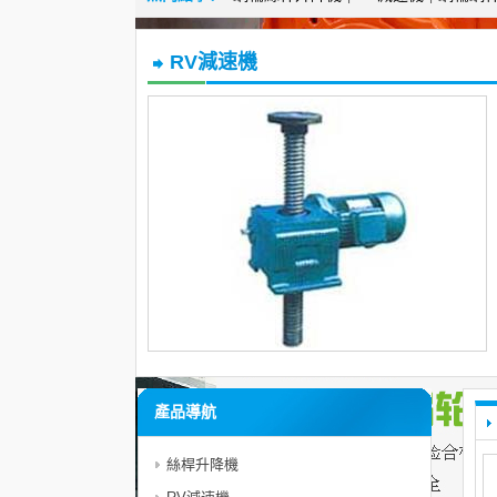
RV減速機
產品導航
絲桿升降機